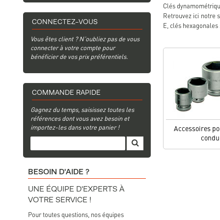
Clés dynamométrique
Retrouvez ici notre 
CONNECTEZ-VOUS
E, clés hexagonales
Vous êtes client ? N’oubliez pas de vous
connecter à votre compte pour
bénéficier de vos prix préférentiels.
COMMANDE RAPIDE
Gagnez du temps, saisissez toutes les
références dont vous avez besoin et
importez-les dans votre panier !
Accessoires pou
condu
BESOIN D'AIDE ?
UNE ÉQUIPE D'EXPERTS À
VOTRE SERVICE !
Pour toutes questions, nos équipes