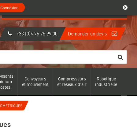
0
Mon compte
Connexion
Connexion
Créer un compte
|
+33 (0)4 75 75 99 00
Demander un devis
osants
Convoyeurs
Compresseurs
Robotique
minium
et mouvement
et réseaux d'air
industrielle
postes
MOMÉTRIQUES
ues