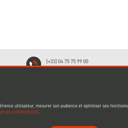
(+33) 04 75 75 99 00
Nos spécialistes vous répondent !
US !
NOS CERTIFICATIONS
érience utilisateur, mesurer son audience et optimiser ses fonctionna
que de confidentialité
.