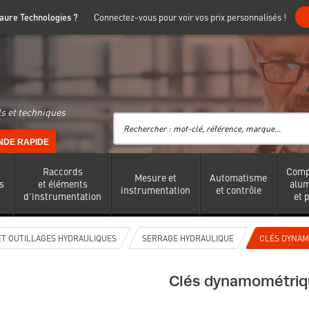
 Faure Technologies ?
Connectez-vous pour voir vos prix personnalisés !
s et techniques
DE RAPIDE
Raccords
Comp
Mesure et
Automatisme
s
et éléments
alu
instrumentation
et contrôle
d'instrumentation
et 
T OUTILLAGES HYDRAULIQUES
SERRAGE HYDRAULIQUE
CLÉS DYNA
Clés dynamométriq