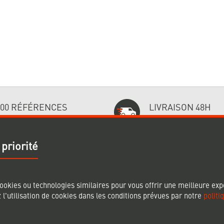
000 RÉFÉRENCES
LIVRAISON 48H
ées et disponibles
Sur les produits stockés
 priorité
BESOIN D'AIDE ?
SUIVEZ-NO
ookies ou technologies similaires pour vous offrir une meilleure exp
 l'utilisation de cookies dans les conditions prévues par notre
politi
aison
Comment commander ?
aiements
Documentation
Actualités
ntractuelles
Nous contacter