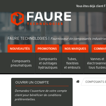
Gestion de vos préférences sur les cookies
Vous êtes déjà client
FAURE TECHNOLOGIES |
Fournisseur de composants industriel
NOUVEAUTÉS
PROMOTIONS
NOS MARQUES
COMMAN
Composants
Tubes,
Vannes et
Composants
et outillages
flexibles
électrovanne
pneumatiques
hydrauliques
et embouts
tous fluides
COMPOSANTS E
OUVRIR UN COMPTE
Demandez l'ouverture de votre compte
client pour bénéficier de conditions
préférentielles.