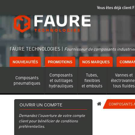
Gestion de vos préférences sur les cookies
Vous êtes déjà client
FAURE TECHNOLOGIES |
Fournisseur de composants industriel
NOUVEAUTÉS
PROMOTIONS
NOS MARQUES
COMMAN
Composants
Tubes,
Vannes et
Composants
et outillages
flexibles
électrovanne
pneumatiques
hydrauliques
et embouts
tous fluides
COMPOSANTS A
OUVRIR UN COMPTE
Demandez l'ouverture de votre compte
client pour bénéficier de conditions
préférentielles.