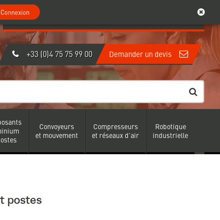
0
Mon compte
Connexion
Connexion
Créer un compte
|
+33 (0)4 75 75 99 00
Demander un devis
osants
Convoyeurs
Compresseurs
Robotique
minium
et mouvement
et réseaux d'air
industrielle
postes
t postes