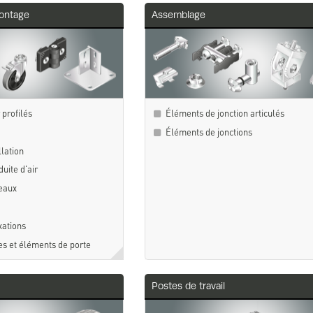
ontage
Assemblage
profilés
Éléments de jonction articulés
Éléments de jonctions
lation
uite d'air
eaux
xations
es et éléments de porte
Postes de travail