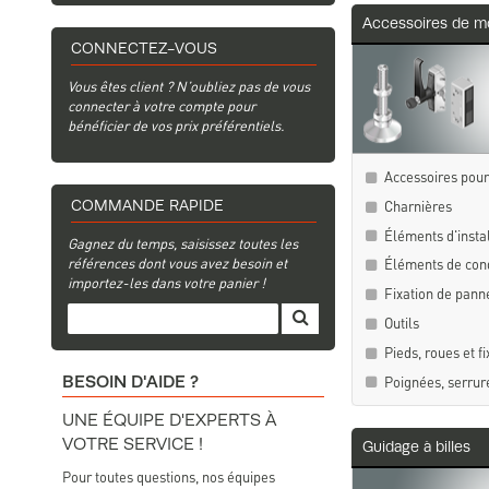
Accessoires de m
CONNECTEZ-VOUS
Vous êtes client ? N’oubliez pas de vous
connecter à votre compte pour
bénéficier de vos prix préférentiels.
Accessoires pour 
Charnières
COMMANDE RAPIDE
Éléments d'instal
Gagnez du temps, saisissez toutes les
références dont vous avez besoin et
Éléments de cond
importez-les dans votre panier !
Fixation de pann
Outils
Pieds, roues et fi
Poignées, serrur
BESOIN D'AIDE ?
UNE ÉQUIPE D'EXPERTS À
VOTRE SERVICE !
Guidage à billes
Pour toutes questions, nos équipes