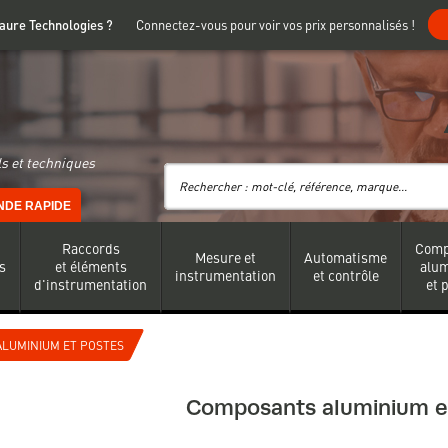
 Faure Technologies ?
Connectez-vous pour voir vos prix personnalisés !
s et techniques
DE RAPIDE
Raccords
Comp
Mesure et
Automatisme
s
et éléments
alu
instrumentation
et contrôle
d'instrumentation
et 
LUMINIUM ET POSTES
composants aluminium e