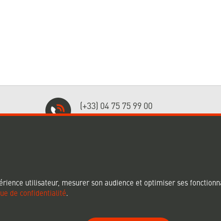
(+33) 04 75 75 99 00
Nos spécialistes vous répondent !
US !
NOS CERTIFICATIONS
érience utilisateur, mesurer son audience et optimiser ses fonctionna
que de confidentialité
.