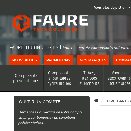
Gestion de vos préférences sur les cookies
Vous êtes déjà client
FAURE TECHNOLOGIES |
Fournisseur de composants industriel
NOUVEAUTÉS
PROMOTIONS
NOS MARQUES
COMMAN
Composants
Tubes,
Vannes et
Composants
et outillages
flexibles
électrovanne
pneumatiques
hydrauliques
et embouts
tous fluides
COMPOSANTS A
OUVRIR UN COMPTE
Demandez l'ouverture de votre compte
client pour bénéficier de conditions
préférentielles.