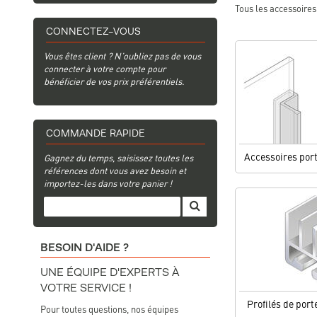
Tous les accessoires
CONNECTEZ-VOUS
Vous êtes client ? N’oubliez pas de vous
connecter à votre compte pour
bénéficier de vos prix préférentiels.
COMMANDE RAPIDE
Accessoires port
Gagnez du temps, saisissez toutes les
références dont vous avez besoin et
importez-les dans votre panier !
BESOIN D'AIDE ?
UNE ÉQUIPE D'EXPERTS À
VOTRE SERVICE !
Profilés de port
Pour toutes questions, nos équipes