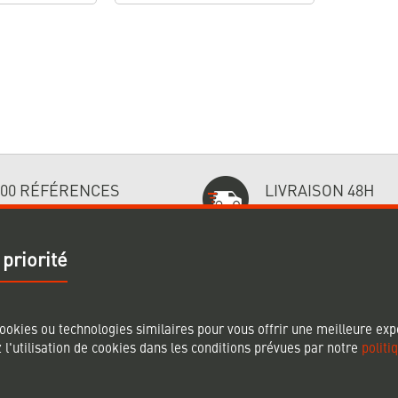
000 RÉFÉRENCES
LIVRAISON 48H
ées et disponibles
Sur les produits stockés
 priorité
BESOIN D'AIDE ?
SUIVEZ-NO
ookies ou technologies similaires pour vous offrir une meilleure exp
 l'utilisation de cookies dans les conditions prévues par notre
politi
aison
Comment commander ?
aiements
Documentation
Actualités
ntractuelles
Nous contacter