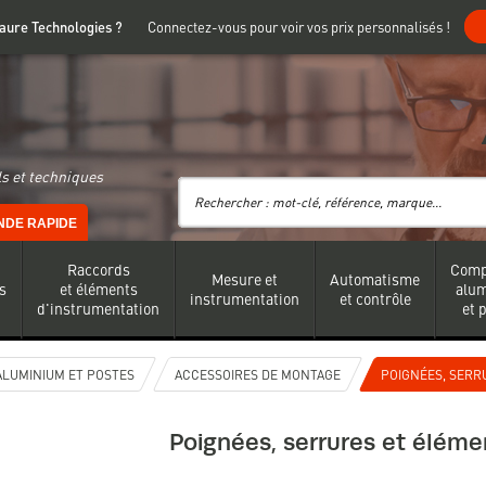
 Faure Technologies ?
Connectez-vous pour voir vos prix personnalisés !
s et techniques
DE RAPIDE
Raccords
Comp
Mesure et
Automatisme
s
et éléments
alu
instrumentation
et contrôle
d'instrumentation
et 
LUMINIUM ET POSTES
ACCESSOIRES DE MONTAGE
POIGNÉES, SERR
Poignées, serrures et éléme