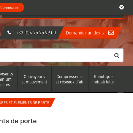
0
Mon compte
Connexion
Connexion
Créer un compte
|
+33 (0)4 75 75 99 00
Demander un devis
osants
Convoyeurs
Compresseurs
Robotique
minium
et mouvement
et réseaux d'air
industrielle
postes
URES ET ÉLÉMENTS DE PORTE
nts de porte