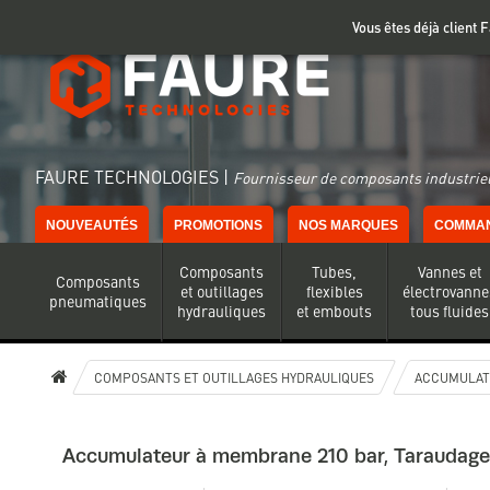
Gestion de vos préférences sur les cookies
Vous êtes déjà client
FAURE TECHNOLOGIES |
Fournisseur de composants industriel
NOUVEAUTÉS
PROMOTIONS
NOS MARQUES
COMMAN
Composants
Tubes,
Vannes et
Composants
et outillages
flexibles
électrovanne
pneumatiques
hydrauliques
et embouts
tous fluides
COMPOSANTS ET OUTILLAGES HYDRAULIQUES
ACCUMULAT
Accumulateur à membrane 210 bar, Taraudage 1