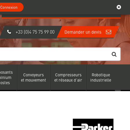
0
Mon compte
Connexion
Connexion
Créer un compte
|
+33 (0)4 75 75 99 00
Demander un devis
osants
Convoyeurs
Compresseurs
Robotique
minium
et mouvement
et réseaux d'air
industrielle
postes