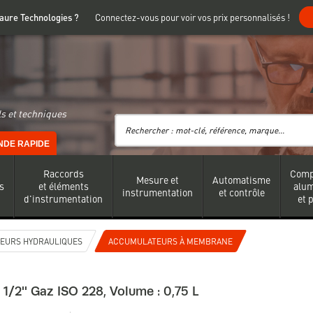
 Faure Technologies ?
Connectez-vous pour voir vos prix personnalisés !
s et techniques
DE RAPIDE
Raccords
Comp
Mesure et
Automatisme
s
et éléments
alu
instrumentation
et contrôle
d'instrumentation
et 
EURS HYDRAULIQUES
ACCUMULATEURS À MEMBRANE
/2'' Gaz ISO 228, Volume : 0,75 L