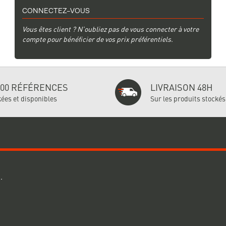
CONNECTEZ-VOUS
Vous êtes client ? N’oubliez pas de vous connecter à votre
compte pour bénéficier de vos prix préférentiels.
000 RÉFÉRENCES
LIVRAISON 48H
ées et disponibles
Sur les produits stockés
BESOIN D'AIDE ?
SUIVEZ-NO
.
aison
Comment commander ?
aiements
Documentation
Actualités
ntractuelles
Nous contacter
S'inscrire à 
tilisation
Nos marques