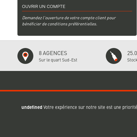
OUVRIR UN COMPTE
Demandez l'ouverture de votre compte client pour
bénéficier de conditions préférentielles.
8 AGENCES
25.
Sur le quart Sud-Est
Stock
FAURE TECHNOLOGIES
INFORMATIONS
undefined
Votre expérience sur notre site est une priorité
Qui sommes-nous ?
Informations sur la livr
Nos agences
Informations sur les p
Recrutement
Conditions générales co
e-Procurement
Conditions générales d'u