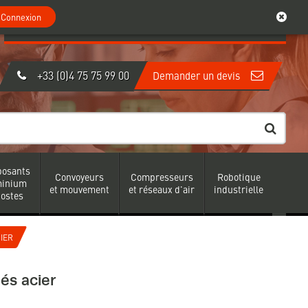
0
Mon compte
Connexion
Connexion
Créer un compte
|
+33 (0)4 75 75 99 00
Demander un devis
osants
Convoyeurs
Compresseurs
Robotique
minium
et mouvement
et réseaux d'air
industrielle
postes
IER
és acier