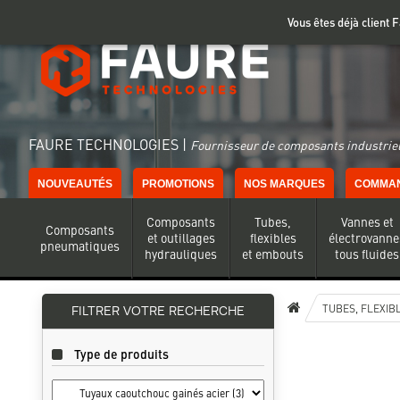
Gestion de vos préférences sur les cookies
Vous êtes déjà client
FAURE TECHNOLOGIES |
Fournisseur de composants industriel
NOUVEAUTÉS
PROMOTIONS
NOS MARQUES
COMMAN
Composants
Tubes,
Vannes et
Composants
et outillages
flexibles
électrovanne
pneumatiques
hydrauliques
et embouts
tous fluides
TUBES, FLEXIB
FILTRER VOTRE RECHERCHE
Type de produits