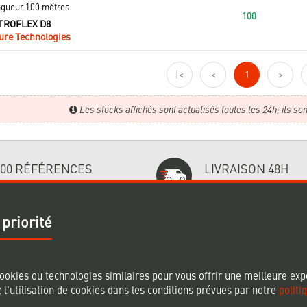
ngueur 100 mètres
100
TROFLEX D8
ure Technologies
|<
<
1
>
Les stocks affichés sont actualisés toutes les 24h; ils sont
000 RÉFÉRENCES
LIVRAISON 48H
ées et disponibles
Sur les produits stockés
 priorité
BESOIN D'AIDE ?
SUIVEZ-NO
ookies ou technologies similaires pour vous offrir une meilleure exp
 l'utilisation de cookies dans les conditions prévues par notre
politi
aison
Comment commander ?