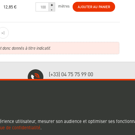
+
12,85 €
mètres
AJOUTER AU PANIER
-
>|
 donc donnés à titre indicatif.
(+33) 04 75 75 99 00
Nos spécialistes vous répondent !
US !
NOS CERTIFICATIONS
érience utilisateur, mesurer son audience et optimiser ses fonctionna
que de confidentialité
.