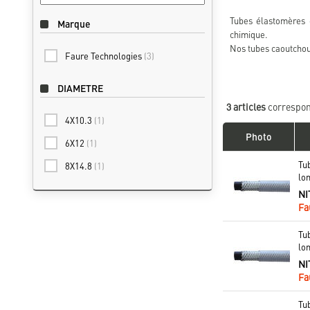
Tubes élastomères e
Marque
chimique.
Nos tubes caoutchouc
Faure Technologies
(3)
DIAMETRE
3 articles
correspon
4X10.3
(1)
Photo
6X12
(1)
Tub
8X14.8
(1)
lo
NI
Fa
Tub
lo
NI
Fa
Tub