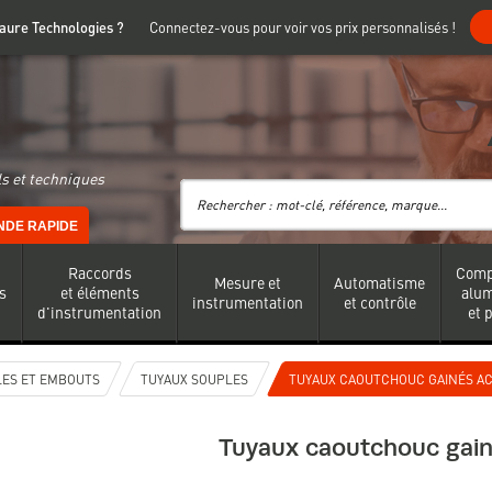
 Faure Technologies ?
Connectez-vous pour voir vos prix personnalisés !
s et techniques
DE RAPIDE
Raccords
Comp
Mesure et
Automatisme
s
et éléments
alu
instrumentation
et contrôle
d'instrumentation
et 
LES ET EMBOUTS
TUYAUX SOUPLES
TUYAUX CAOUTCHOUC GAINÉS AC
Tuyaux caoutchouc gain