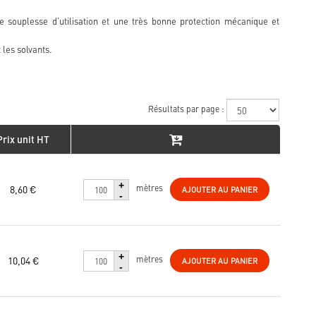
 souplesse d'utilisation et une très bonne protection mécanique et
 les solvants.
Résultats par page :
Prix unit HT
+
8,60 €
mètres
AJOUTER AU PANIER
-
+
10,04 €
mètres
AJOUTER AU PANIER
-