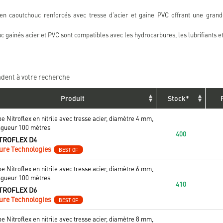
n caoutchouc renforcés avec tresse d'acier et gaine PVC offrant une grande
 gainés acier et PVC sont compatibles avec les hydrocarbures, les lubrifiants et
dent à votre recherche
Produit
Stock*
e Nitroflex en nitrile avec tresse acier, diamètre 4 mm,
ngueur 100 mètres
400
TROFLEX D4
ure Technologies
BEST OF
e Nitroflex en nitrile avec tresse acier, diamètre 6 mm,
ngueur 100 mètres
410
TROFLEX D6
ure Technologies
BEST OF
e Nitroflex en nitrile avec tresse acier, diamètre 8 mm,